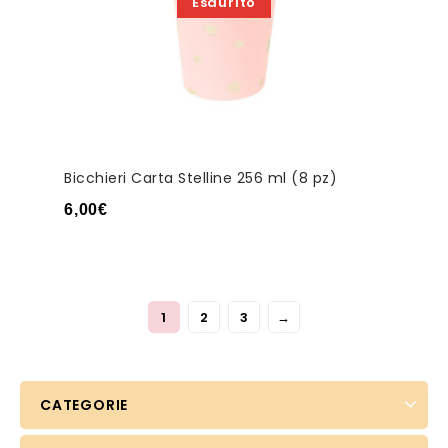
Esaurito
Bicchieri Carta Stelline 256 ml (8 pz)
6,00
€
1
2
3
→
CATEGORIE