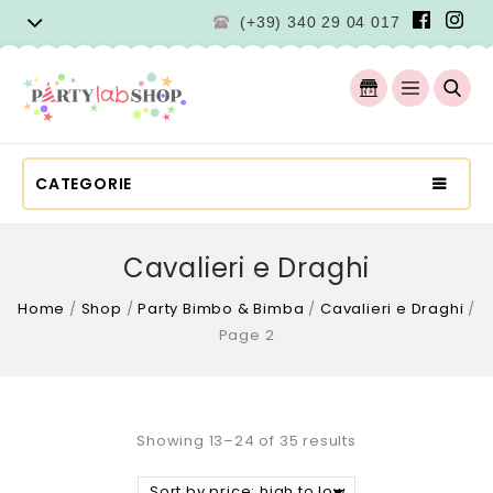
(+39) 340 29 04 017
CATEGORIE
Cavalieri e Draghi
Home
/
Shop
/
Party Bimbo & Bimba
/
Cavalieri e Draghi
/
Page 2
Showing 13–24 of 35 results
Sort by price: high to low