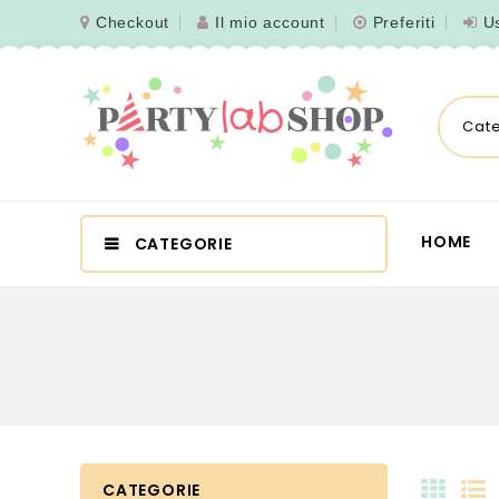
Checkout
Il mio account
Preferiti
U
Cat
HOME
CATEGORIE
CATEGORIE