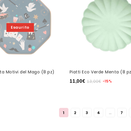
Esaurito
rta Motivi del Mago (8 pz)
Piatti Eco Verde Menta (8 p
11,00
€
-15%
13,00
€
1
2
3
4
…
7