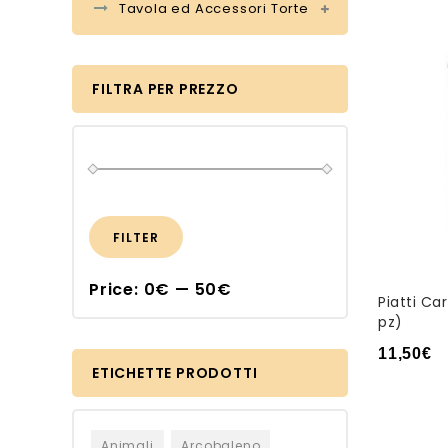
Tavola ed Accessori Torte
FILTRA PER PREZZO
FILTER
Price:
0€
—
50€
Piatti Ca
pz)
11,50
€
ETICHETTE PRODOTTI
Animali
Arcobaleno