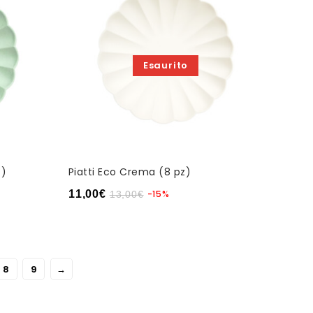
Esaurito
z)
Piatti Eco Crema (8 pz)
11,00
€
-15%
13,00
€
8
9
→